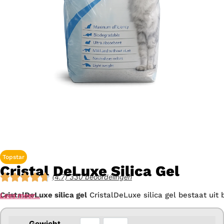
Topstar
Cristal DeLuxe Silica Gel
(4.7) 330 beoordelingen
CristalDeLuxe silica gel
CristalDeLuxe silica gel bestaat uit
Lees meer…
Gewicht