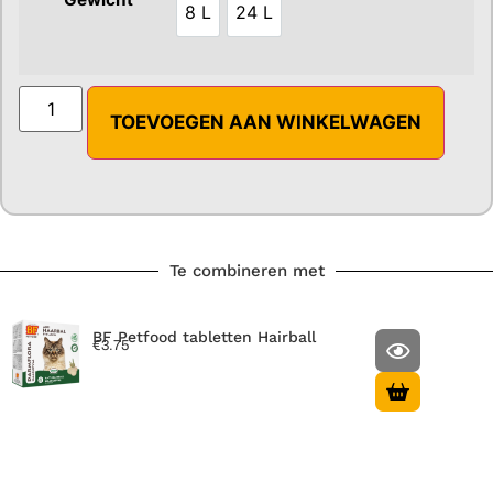
8 L
24 L
8 L
24 L
TOEVOEGEN AAN WINKELWAGEN
Te combineren met
BF Petfood tabletten Hairball
€
3.75