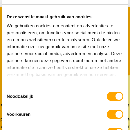
Deze website maakt gebruik van cookies
We gebruiken cookies om content en advertenties te
personaliseren, om functies voor social media te bieden
Kies voor een
en om ons websiteverkeer te analyseren. Ook delen we
informatie over uw gebruik van onze site met onze
abonnement &
partners voor social media, adverteren en analyse. Deze
partners kunnen deze gegevens combineren met andere
bespaar
informatie die u aan ze heeft verstrekt of die ze hebben
verzameld op basis van uw gebruik van hun services.
Altijd voldoende voer in huis, zonder gedoe. Met een
abonnement hoef je nooit meer last-minute naar de
Toestemmingsselectie
Noodzakelijk
winkel of online te zoeken naar het juiste voer. Je
ontvangt automatisch nieuwe voorraad, afgestemd op
de behoeften van jouw hond of kat. Bovendien
Voorkeuren
profiteer je als abonnee van scherpe prijzen, exclusieve
voordelen én flexibiliteit. Zo houd je meer tijd over voor