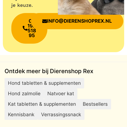
je keuze.
06
INFO@DIERENSHOPREX.NL
192
518
95
Ontdek meer bij Dierenshop Rex
Hond tabletten & supplementen
Hond zalmolie
Natvoer kat
Kat tabletten & supplementen
Bestsellers
Kennisbank
Verrassingssnack