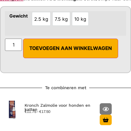
Gewicht
2.5 kg
7.5 kg
10 kg
2.5 kg
7.5 kg
10 kg
TOEVOEGEN AAN WINKELWAGEN
Te combineren met
Kronch Zalmolie voor honden en
katten
€
11.75
-
€
17.50