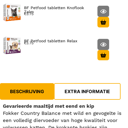
BF Petfood tabletten Knoflook
Zalm
€
3.75
BF Petfood tabletten Relax
€
3.75
BESCHRIJVING
EXTRA INFORMATIE
Gevarieerde maaltijd met eend en kip
Fokker Country Balance met wild en gevogelte is
een volledig diervoeder van hoge kwaliteit voor
volwassen katten. De krokante brokjes zijn