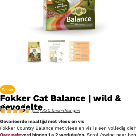
Fokker
Fokker Cat Balance | wild &
gevogelte
(4.7) 330 beoordelingen
Gevarieerde maaltijd met vlees en vis
Fokker Country Balance met vlees en vis is een volledig di
O.v.v. geleverd binnen 1 a 2 werkdagen.
Scroll/swipe naar ben
Lees meer…