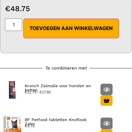
€
48.75
TOEVOEGEN AAN WINKELWAGEN
Te combineren met
Kronch Zalmolie voor honden en
katten
€
11.75
-
€
17.50
BF Petfood tabletten Knoflook
Zalm
€
3.75