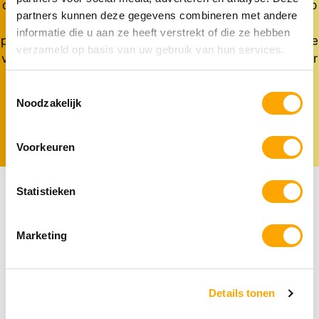
ontvangt automatisch nieuwe voorraad, afgestemd op
partners kunnen deze gegevens combineren met andere
de behoeften van jouw hond of kat. Bovendien
informatie die u aan ze heeft verstrekt of die ze hebben
profiteer je als abonnee van scherpe prijzen, exclusieve
verzameld op basis van uw gebruik van hun services.
voordelen én flexibiliteit. Zo houd je meer tijd over voor
wat echt telt – samen genieten met je huisdier.
Toestemmingsselectie
Noodzakelijk
Voorkeuren
Statistieken
Vaak samengekocht
Marketing
Details tonen