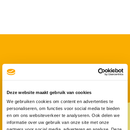
Kies voor een
abonnement &
Deze website maakt gebruik van cookies
bespaar
We gebruiken cookies om content en advertenties te
personaliseren, om functies voor social media te bieden
Altijd voldoende voer in huis, zonder gedoe. Met een
en om ons websiteverkeer te analyseren. Ook delen we
abonnement hoef je nooit meer last-minute naar de
informatie over uw gebruik van onze site met onze
winkel of online te zoeken naar het juiste voer. Je
partners voor social media, adverteren en analyse. Deze