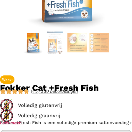
Fokker
Fokker Cat +Fresh Fish
(4.7) 330 beoordelingen
Volledig glutenvrij
Volledig graanvrij
Fokker +Fresh Fish is een volledige premium kattenvoeding m
Lees meer…