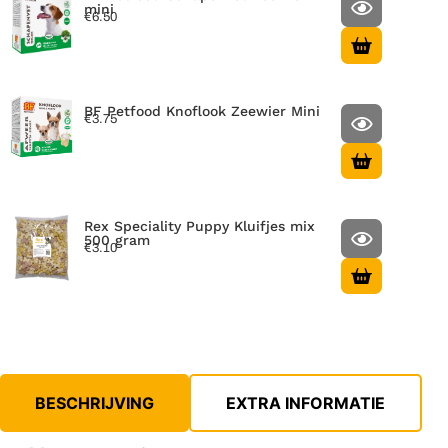
mini
€
6.50
BF Petfood Knoflook Zeewier Mini
€
3.75
Rex Speciality Puppy Kluifjes mix
500 gram
€
3.10
BESCHRIJVING
EXTRA INFORMATIE