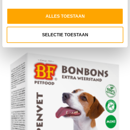
€
3.99
-
€
7.60
Opties selecteren
ALLES TOESTAAN
SELECTIE TOESTAAN