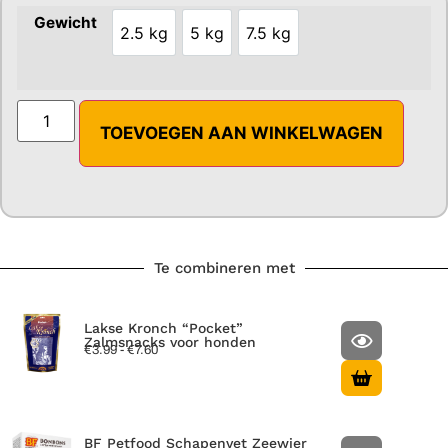
Gewicht
2.5 kg
5 kg
7.5 kg
2.5 kg
5 kg
7.5 kg
TOEVOEGEN AAN WINKELWAGEN
Te combineren met
Lakse Kronch “Pocket”
Zalmsnacks voor honden
€
3.99
-
€
7.60
BF Petfood Schapenvet Zeewier