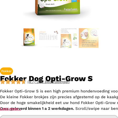
Fokker
Fokker Dog Opti-Grow S
(4.7) 330 beoordelingen
Fokker Opti-Grow S is een high premium hondenvoeding voor
De kleine Fokker brokjes zijn precies afgestemd op de kaak
Door de hoge smakelijkheid eet uw hond Fokker Opti-Grow m
O.v.v. geleverd binnen 1 a 2 werkdagen.
Scroll/swipe naar ben
Lees meer…