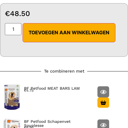
€
48.50
TOEVOEGEN AAN WINKELWAGEN
Te combineren met
BF Petfood MEAT BARS LAM
€
4.75
BF Petfood Schapenvet
Souplesse
€
6.50