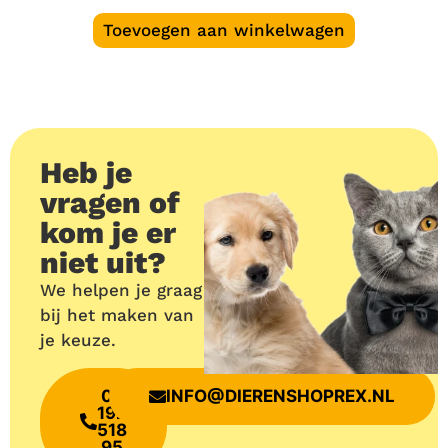
Toevoegen aan winkelwagen
Heb je
vragen of
kom je er
niet uit?
We helpen je graag
bij het maken van
je keuze.
06
INFO@DIERENSHOPREX.NL
192
518
95