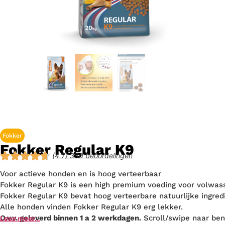
Fokker
Fokker Regular K9
(4.7) 330 beoordelingen
Voor actieve honden en is hoog verteerbaar
Fokker Regular K9 is een high premium voeding voor volwass
Fokker Regular K9 bevat hoog verteerbare natuurlijke ingred
Alle honden vinden Fokker Regular K9 erg lekker.
O.v.v. geleverd binnen 1 a 2 werkdagen.
Scroll/swipe naar ben
Lees meer…