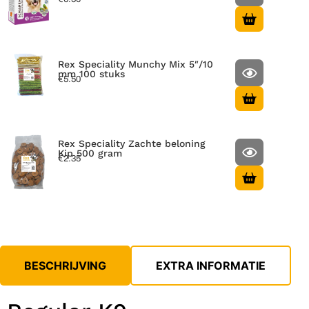
Rex Speciality Munchy Mix 5″/10
mm 100 stuks
€
5.50
Rex Speciality Zachte beloning
Kip 500 gram
€
2.35
BESCHRIJVING
EXTRA INFORMATIE