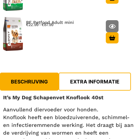
BF Petfood Adult mini
€
22.99
-
€
87.99
BESCHRIJVING
EXTRA INFORMATIE
It’s My Dog Schapenvet Knoflook 40st
Aanvullend diervoeder voor honden.
Knoflook heeft een bloedzuiverende, schimmel-
en infectieremmende werking. Het draagt bij aan
de verdrijving van wormen en heeft een