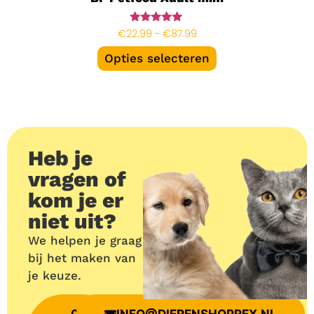
Gewaardeerd
€
22.99
-
€
87.99
5.00
uit 5
Opties selecteren
Heb je
vragen of
kom je er
niet uit?
We helpen je graag
bij het maken van
je keuze.
06
INFO@DIERENSHOPREX.NL