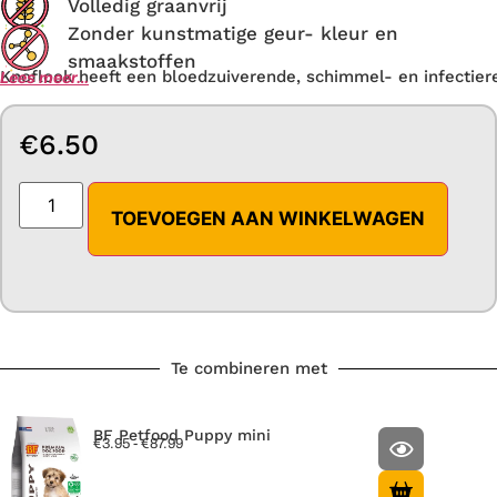
Volledig graanvrij
Zonder kunstmatige geur- kleur en
smaakstoffen
Knoflook heeft een bloedzuiverende, schimmel- en infectier
Lees meer…
€
6.50
TOEVOEGEN AAN WINKELWAGEN
Te combineren met
BF Petfood Puppy mini
€
3.95
-
€
87.99