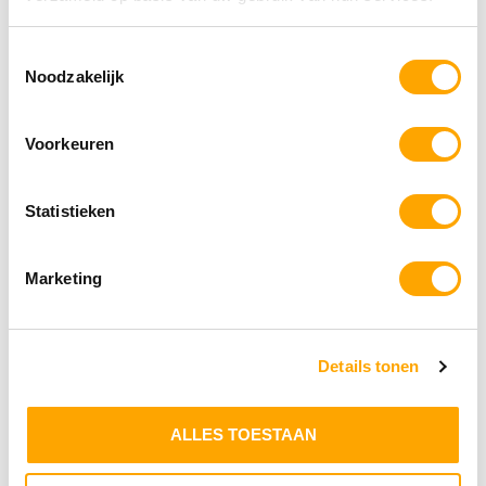
Toestemmingsselectie
Noodzakelijk
Voorkeuren
BF Petfood Geperst Mini / Medium – 5 kg
Statistieken
€
19.75
Toevoegen aan winkelwagen
Marketing
Details tonen
Aanbieding!
ALLES TOESTAAN