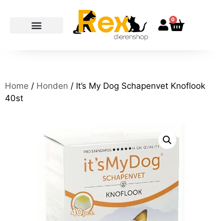
0
Home
/
Honden
/ It’s My Dog Schapenvet Knoflook
40st