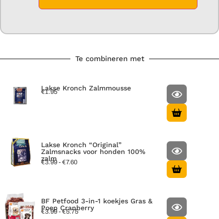
Te combineren met
Lakse Kronch Zalmmousse
€
1.95
Lakse Kronch “Original”
Zalmsnacks voor honden 100%
zalm
€
3.99
-
€
7.60
BF Petfood 3-in-1 koekjes Gras &
Poep Cranberry
€
3.99
-
€
5.75