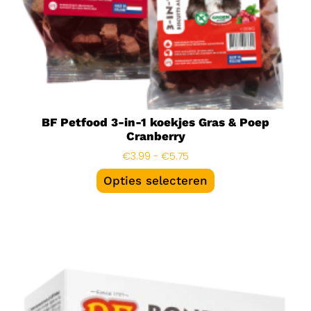
BF Petfood 3-in-1 koekjes Gras & Poep
Cranberry
€
3.99
-
€
5.75
Opties selecteren