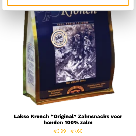
Lakse Kronch “Original” Zalmsnacks voor
honden 100% zalm
€
3.99
-
€
7.60