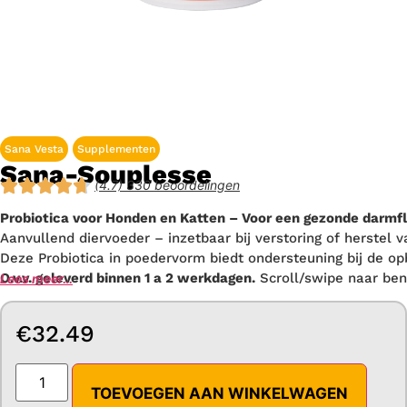
Sana Vesta
Supplementen
Sana-Souplesse
(4.7) 330 beoordelingen
Probiotica voor Honden en Katten – Voor een gezonde darmflo
Aanvullend diervoeder – inzetbaar bij verstoring of herste
Deze Probiotica in poedervorm biedt ondersteuning bij de op
O.v.v. geleverd binnen 1 a 2 werkdagen.
Scroll/swipe naar ben
Lees meer…
€
32.49
TOEVOEGEN AAN WINKELWAGEN